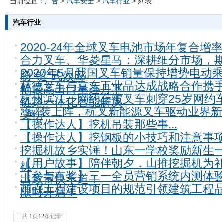
当前位置：
广告
>
汽车安全
>
汽车行业
> 列表
汽车行业
2020-24年全球叉车电池市场年复合增率
合力叉车、华菱星马：深耕细分市场，
2020年5月我国叉车销量保持增势电动
盼“链”式效应
林德叉车与京东工业品达成战略合作携
幅最高出口量连月下
杭州滨江一网约车被叉车刺穿25岁网约
链路一体化智能解决
“氢”装上阵，杭叉新能源叉车驱动业界
受伤
【操作达人】挖机吊装那些事...
【操作达人】挖钢板的小技巧和注意事
挖掘机故乡实锤！山东一学校奖励新生
【用户故事】陪伴朝夕，山推挖掘机为
机
【参与有奖】三一全员营销系统内测体
出致富快车道！
加强工程建设项目的规范引领建筑工程
限时开启！
共
1
页
12
条记录