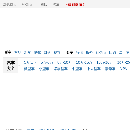
网站首页
经销商
手机版
汽车
下载到桌面？
看车
车型
新车
试驾
口碑
视频
买车
行情
报价
经销商
团购
二手车
汽车
5万以下
5万-8万
8万-10万
10万-15万
15万-20万
20万-2
大全
微型车
小型车
紧凑型车
中型车
中大型车
豪华车
MPV