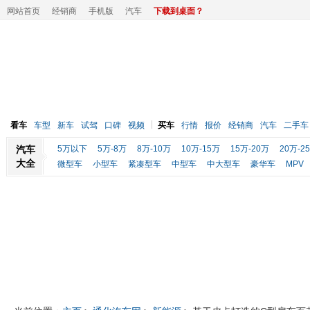
网站首页
经销商
手机版
汽车
下载到桌面？
看车
车型
新车
试驾
口碑
视频
买车
行情
报价
经销商
汽车
二手车
汽车
5万以下
5万-8万
8万-10万
10万-15万
15万-20万
20万-2
大全
微型车
小型车
紧凑型车
中型车
中大型车
豪华车
MPV